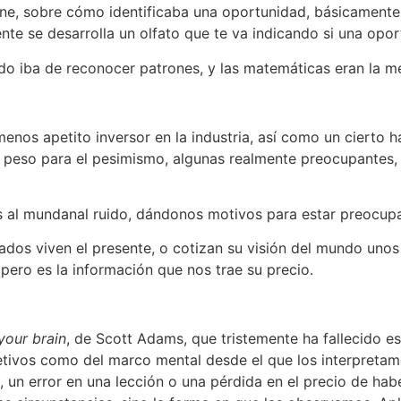
e, sobre cómo identificaba una oportunidad, básicamente s
nte se desarrolla un olfato que te va indicando si una opor
odo iba de reconocer patrones, y las matemáticas eran la m
menos apetito inversor en la industria, así como un cierto
e peso para el pesimismo, algunas realmente preocupantes
s al mundanal ruido, dándonos motivos para estar preocupa
os viven el presente, o cotizan su visión del mundo unos
ero es la información que nos trae su precio.
your brain
, de Scott Adams, que tristemente ha fallecido e
etivos como del marco mental desde el que los interpretam
 un error en una lección o una pérdida en el precio de ha