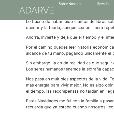
La dificultad de u
Sobre Nosotros
Servicios
Lo bueno de haber leído cientos de libros so
quedar y la teoría, aunque sea por mera repe
Ahorra, invierte y deja que el tiempo y el in
Por el camino puedes leer historia económic
alcance de tu mano, pagando únicamente el pr
Sin embargo, la cruda realidad es que seguir 
Los seres humanos tenemos la extraña capaci
Nos pasa en múltiples aspectos de la vida. T
más energía para vivir mejor. No es algo opi
el tiempo, las recompensas no tardan en lle
Estas Navidades me fui con la familia a pasar
recuerda que ya estaba cuando nosotros lle