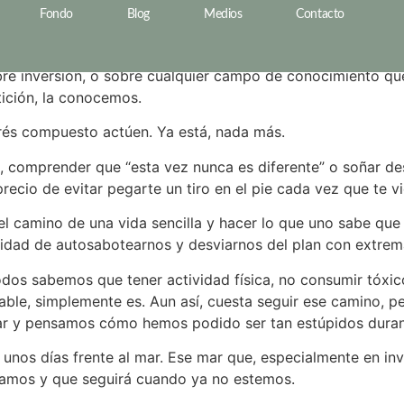
na vida sencilla
Fondo
Blog
Medios
Contacto
bre inversión, o sobre cualquier campo de conocimiento que
tición, la conocemos.
terés compuesto actúen. Ya está, nada más.
a, comprender que “esta vez nunca es diferente” o soñar d
ecio de evitar pegarte un tiro en el pie cada vez que te v
el camino de una vida sencilla y hacer lo que uno sabe que 
dad de autosabotearnos y desviarnos del plan con extrema
odos sabemos que tener actividad física, no consumir tóxic
nable, simplemente es. Aun así, cuesta seguir ese camino,
gar y pensamos cómo hemos podido ser tan estúpidos duran
 unos días frente al mar. Ese mar que, especialmente en inv
gamos y que seguirá cuando ya no estemos.