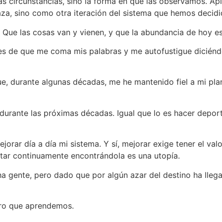
circunstancias, sino la forma en que las observamos. Aplic
a, sino como otra iteración del sistema que hemos decidi
Que las cosas van y vienen, y que la abundancia de hoy e
des de que me coma mis palabras y me autofustigue dicié
 durante algunas décadas, me he mantenido fiel a mi plan.
 durante las próximas décadas. Igual que lo es hacer depor
jorar día a día mi sistema. Y sí, mejorar exige tener el va
star continuamente encontrándola es una utopía.
cha gente, pero dado que por algún azar del destino ha lle
uro que aprendemos.