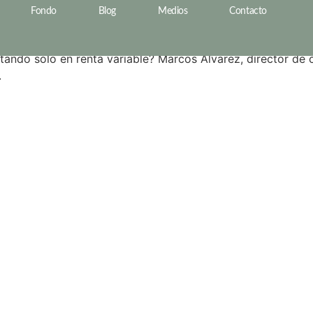
n TDND – esRadio Podc
Fondo
Blog
Medios
Contacto
estando sólo en renta variable? Marcos Álvarez, director d
.